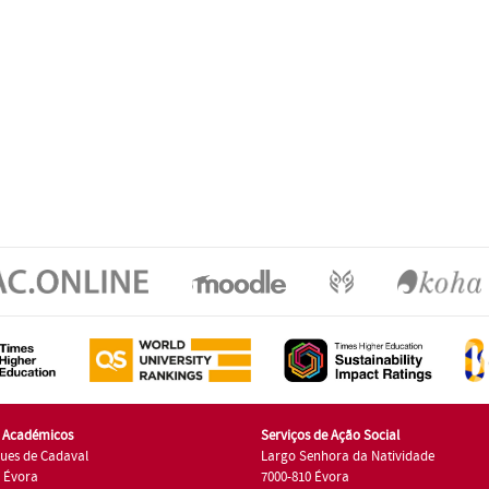
s Académicos
Serviços de Ação Social
ues de Cadaval
Largo Senhora da Natividade
7 Évora
7000-810 Évora