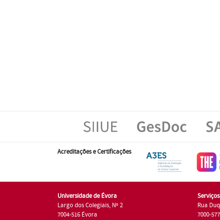
Acreditações e Certificações
Universidade de Évora
Serviço
Largo dos Colegiais, Nº 2
Rua Duq
7004-516 Évora
7000-57