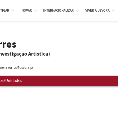
STIGAR
INOVAR
INTERNACIONALIZAR
VIVER A UÉVORA
rres
Investigação Artística)
omena.torres@uevora.pt
os/Unidades