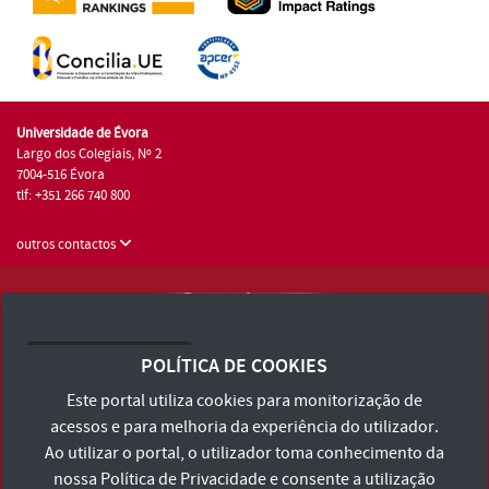
Universidade de Évora
Largo dos Colegiais, Nº 2
7004-516 Évora
tlf: +351 266 740 800
outros contactos
Universidade de Évora © 2026
Consulte os Termos e Condições e Política de Privacidade
POLÍTICA DE COOKIES
Declaração de Acessibilidade
Este portal utiliza cookies para monitorização de
acessos e para melhoria da experiência do utilizador.
Ao utilizar o portal, o utilizador toma conhecimento da
nossa
Política de Privacidade
e consente a utilização