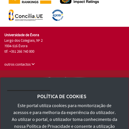
Universidade de Évora
Largo dos Colegiais, Nº 2
7004-516 Évora
tlf: +351 266 740 800
outros contactos
Universidade de Évora © 2026
Consulte os Termos e Condições e Política de Privacidade
POLÍTICA DE COOKIES
Declaração de Acessibilidade
Este portal utiliza cookies para monitorização de
acessos e para melhoria da experiência do utilizador.
Ao utilizar o portal, o utilizador toma conhecimento da
nossa
Política de Privacidade
e consente a utilização