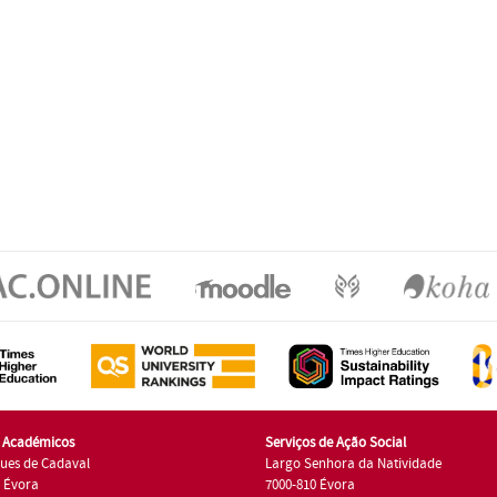
s Académicos
Serviços de Ação Social
ues de Cadaval
Largo Senhora da Natividade
7 Évora
7000-810 Évora