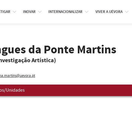
STIGAR
INOVAR
INTERNACIONALIZAR
VIVER A UÉVORA
ngues da Ponte Martins
Investigação Artística)
na.martins@uevora.pt
os/Unidades