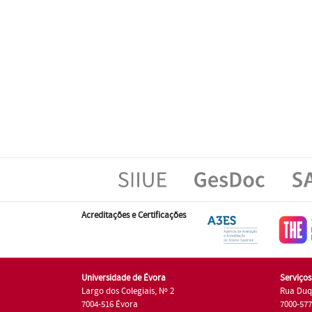
Acreditações e Certificações
Universidade de Évora
Serviço
Largo dos Colegiais, Nº 2
Rua Duq
7004-516 Évora
7000-57