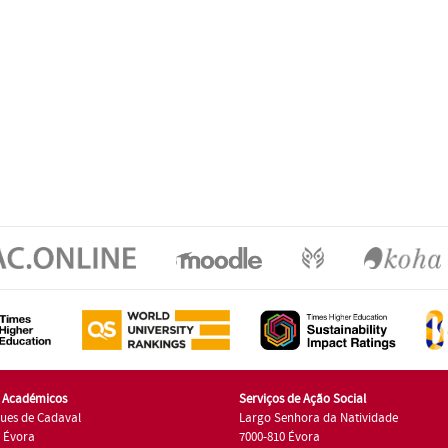
s Académicos
Serviços de Ação Social
ues de Cadaval
Largo Senhora da Natividade
7 Évora
7000-810 Évora