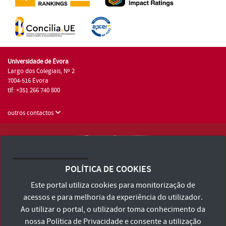
Universidade de Évora
Largo dos Colegiais, Nº 2
7004-516 Évora
tlf: +351 266 740 800
outros contactos
Universidade de Évora © 2026
Consulte os Termos e Condições e Política de Privacidade
POLÍTICA DE COOKIES
Declaração de Acessibilidade
Este portal utiliza cookies para monitorização de
acessos e para melhoria da experiência do utilizador.
Ao utilizar o portal, o utilizador toma conhecimento da
nossa
Política de Privacidade
e consente a utilização