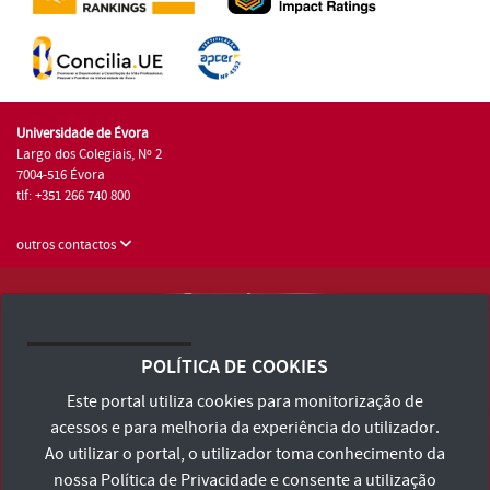
Universidade de Évora
Largo dos Colegiais, Nº 2
7004-516 Évora
tlf: +351 266 740 800
outros contactos
Universidade de Évora © 2026
Consulte os Termos e Condições e Política de Privacidade
POLÍTICA DE COOKIES
Declaração de Acessibilidade
Este portal utiliza cookies para monitorização de
acessos e para melhoria da experiência do utilizador.
Ao utilizar o portal, o utilizador toma conhecimento da
nossa
Política de Privacidade
e consente a utilização