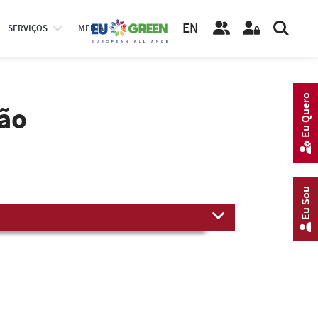
EN
SERVIÇOS
MEDIA
Eu Quero
ção
Eu Sou