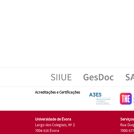
Acreditações e Certificações
Universidade de Évora
Serviço
Largo dos Colegiais, Nº 2
Rua Duq
7004-516 Évora
7000-57