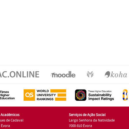
s Académicos
Serviços de Ação Social
ues de Cadaval
Largo Senhora da Natividade
7 Évora
7000-810 Évora