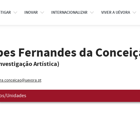
STIGAR
INOVAR
INTERNACIONALIZAR
VIVER A UÉVORA
opes Fernandes da Concei
Investigação Artística)
ira.conceicao@uevora.pt
os/Unidades