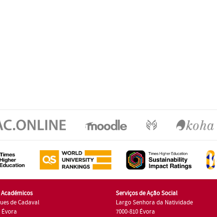
s Académicos
Serviços de Ação Social
ues de Cadaval
Largo Senhora da Natividade
7 Évora
7000-810 Évora