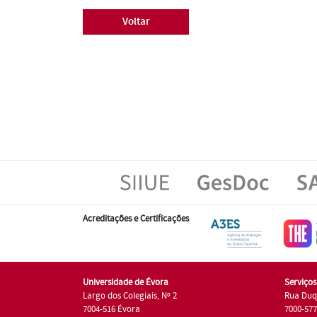
Voltar
Acreditações e Certificações
Universidade de Évora
Serviço
Largo dos Colegiais, Nº 2
Rua Duq
7004-516 Évora
7000-57