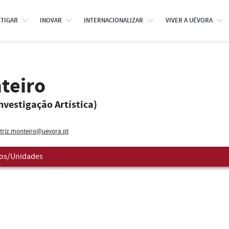
STIGAR
INOVAR
INTERNACIONALIZAR
VIVER A UÉVORA
teiro
Investigação Artística)
triz.monteiro@uevora.pt
os/Unidades