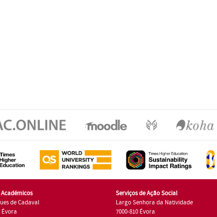
s Académicos
Serviços de Ação Social
ues de Cadaval
Largo Senhora da Natividade
7 Évora
7000-810 Évora