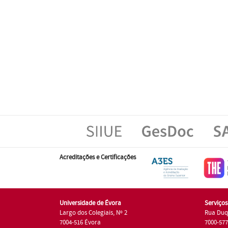
Acreditações e Certificações
Universidade de Évora
Serviço
Largo dos Colegiais, Nº 2
Rua Duq
7004-516 Évora
7000-57