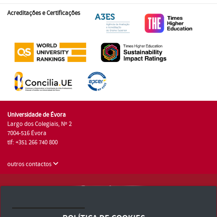
Acreditações e Certificações
Universidade de Évora
Largo dos Colegiais, Nº 2
7004-516 Évora
tlf: +351 266 740 800
outros contactos
Universidade de Évora © 2026
Consulte os Termos e Condições e Política de Privacidade