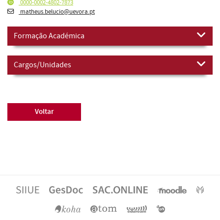
0000-0002-4802-7873
matheus.belucio@uevora.pt
Formação Académica
Cargos/Unidades
Voltar