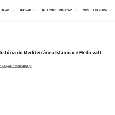
STIGAR
INOVAR
INTERNACIONALIZAR
VIVER A UÉVORA
stória do Mediterrâneo Islâmico e Medieval)
564@alunos.uevora.pt