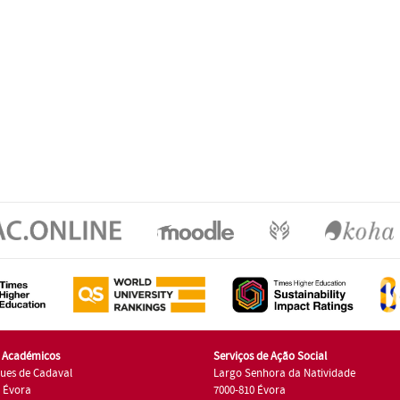
s Académicos
Serviços de Ação Social
ues de Cadaval
Largo Senhora da Natividade
7 Évora
7000-810 Évora