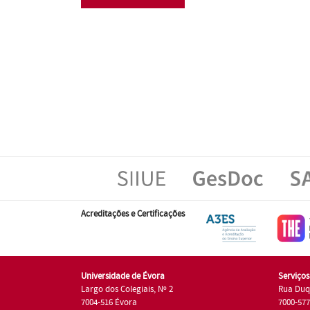
Acreditações e Certificações
Universidade de Évora
Serviço
Largo dos Colegiais, Nº 2
Rua Duq
7004-516 Évora
7000-57