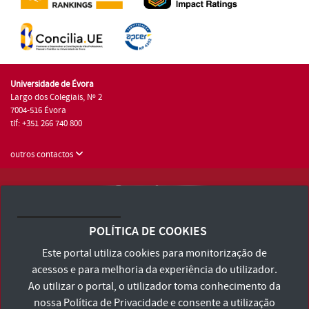
Universidade de Évora
Largo dos Colegiais, Nº 2
7004-516 Évora
tlf: +351 266 740 800
outros contactos
Universidade de Évora © 2026
Consulte os Termos e Condições e Política de Privacidade
POLÍTICA DE COOKIES
Declaração de Acessibilidade
Este portal utiliza cookies para monitorização de
acessos e para melhoria da experiência do utilizador.
Ao utilizar o portal, o utilizador toma conhecimento da
nossa
Política de Privacidade
e consente a utilização