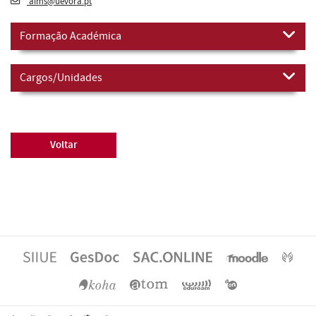
aims@uevora.pt
Formação Académica
Cargos/Unidades
Voltar