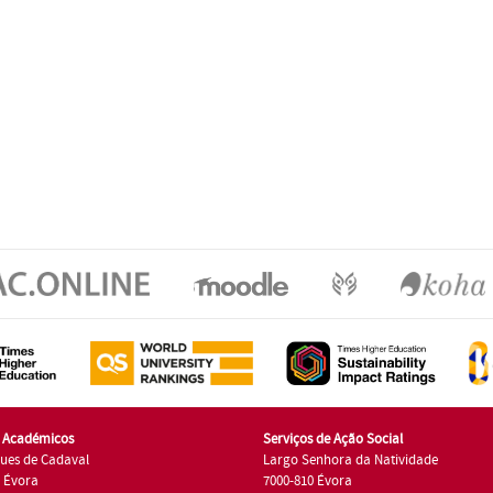
s Académicos
Serviços de Ação Social
ues de Cadaval
Largo Senhora da Natividade
7 Évora
7000-810 Évora