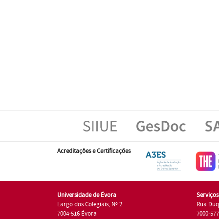
Acreditações e Certificações
Universidade de Évora
Serviço
Largo dos Colegiais, Nº 2
Rua Duq
7004-516 Évora
7000-57