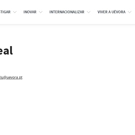
STIGAR
INOVAR
INTERNACIONALIZAR
VIVER A UÉVORA
eal
lu@uevora.pt