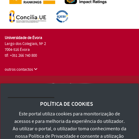
Universidade de Évora
Largo dos Colegiais, Nº 2
7004-516 Évora
tlf: +351 266 740 800
outros contactos
Universidade de Évora © 2026
Consulte os Termos e Condições e Política de Privacidade
POLÍTICA DE COOKIES
Declaração de Acessibilidade
Este portal utiliza cookies para monitorização de
acessos e para melhoria da experiência do utilizador.
Ao utilizar o portal, o utilizador toma conhecimento da
nossa
Política de Privacidade
e consente a utilização