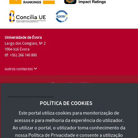
Universidade de Évora
Largo dos Colegiais, Nº 2
7004-516 Évora
tlf: +351 266 740 800
outros contactos
Universidade de Évora © 2026
Consulte os Termos e Condições e Política de Privacidade
POLÍTICA DE COOKIES
Declaração de Acessibilidade
Este portal utiliza cookies para monitorização de
acessos e para melhoria da experiência do utilizador.
Ao utilizar o portal, o utilizador toma conhecimento da
nossa
Política de Privacidade
e consente a utilização