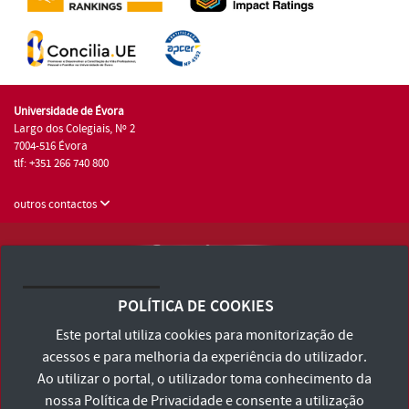
Universidade de Évora
Largo dos Colegiais, Nº 2
7004-516 Évora
tlf: +351 266 740 800
outros contactos
Universidade de Évora © 2026
Consulte os Termos e Condições e Política de Privacidade
POLÍTICA DE COOKIES
Declaração de Acessibilidade
Este portal utiliza cookies para monitorização de
acessos e para melhoria da experiência do utilizador.
Ao utilizar o portal, o utilizador toma conhecimento da
nossa
Política de Privacidade
e consente a utilização