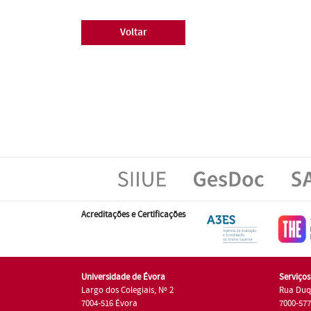
Voltar
Acreditações e Certificações
Universidade de Évora
Serviço
Largo dos Colegiais, Nº 2
Rua Duq
7004-516 Évora
7000-57