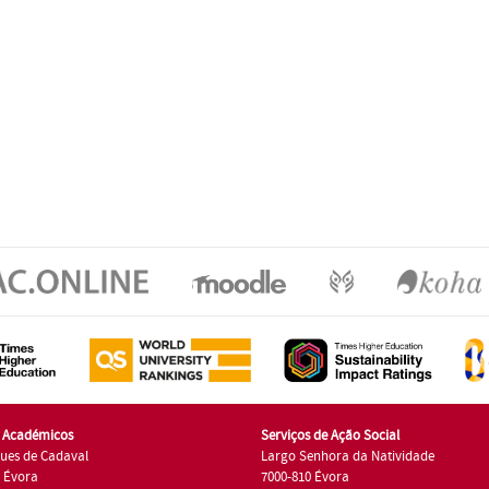
s Académicos
Serviços de Ação Social
ues de Cadaval
Largo Senhora da Natividade
7 Évora
7000-810 Évora