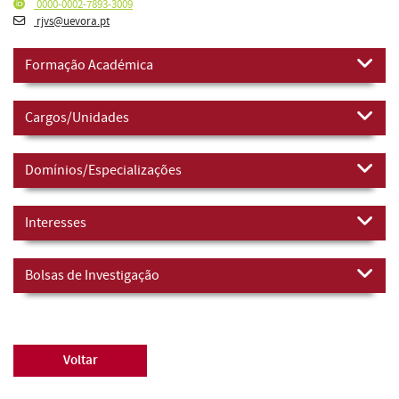
0000-0002-7893-3009
rjvs@uevora.pt
Formação Académica
Cargos/Unidades
Domínios/Especializações
Interesses
Bolsas de Investigação
Voltar