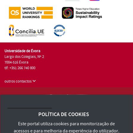
Universidade de Évora
Largo dos Colegiais, Nº 2
7004-516 Évora
tlf: +351 266 740 800
outros contactos
Universidade de Évora © 2026
Consulte os Termos e Condições e Política de Privacidade
POLÍTICA DE COOKIES
Declaração de Acessibilidade
Este portal utiliza cookies para monitorização de
acessos e para melhoria da experiência do utilizador.