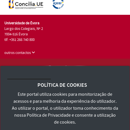
Universidade de Évora
Largo dos Colegiais, Nº 2
7004-516 Évora
tlf: +351 266 740 800
outros contactos
Universidade de Évora © 2026
Consulte os Termos e Condições e Política de Privacidade
POLÍTICA DE COOKIES
Declaração de Acessibilidade
Este portal utiliza cookies para monitorização de
acessos e para melhoria da experiência do utilizador.
Ao utilizar o portal, o utilizador toma conhecimento da
nossa
Política de Privacidade
e consente a utilização
de cookies.