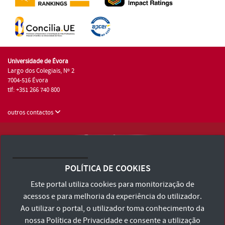
Universidade de Évora
Largo dos Colegiais, Nº 2
7004-516 Évora
tlf: +351 266 740 800
outros contactos
Universidade de Évora © 2026
Consulte os Termos e Condições e Política de Privacidade
POLÍTICA DE COOKIES
Declaração de Acessibilidade
Este portal utiliza cookies para monitorização de
acessos e para melhoria da experiência do utilizador.
Ao utilizar o portal, o utilizador toma conhecimento da
nossa
Política de Privacidade
e consente a utilização