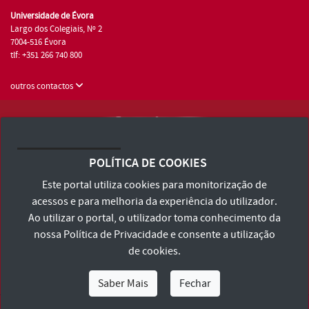
Universidade de Évora
Largo dos Colegiais, Nº 2
7004-516 Évora
tlf: +351 266 740 800
outros contactos
Universidade de Évora © 2026
Consulte os Termos e Condições e Política de Privacidade
POLÍTICA DE COOKIES
Declaração de Acessibilidade
Este portal utiliza cookies para monitorização de
acessos e para melhoria da experiência do utilizador.
Ao utilizar o portal, o utilizador toma conhecimento da
nossa
Política de Privacidade
e consente a utilização
de cookies.
Saber Mais
Fechar
Eu Sou
Eu Quero