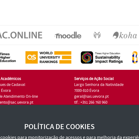
s Académicos
Serviços de Ação Social
ues de Cadaval
Largo Senhora da Natividade
7 Évora
7000-810 Évora
de Atendimento On-line
geral@sas.uevora.pt
ento@sac.uevora.pt
tlf.: +351 266 760 960
1 266 760 220
POLÍTICA DE COOKIES
za cookies para monitorização de acessos e para melhoria da experiên