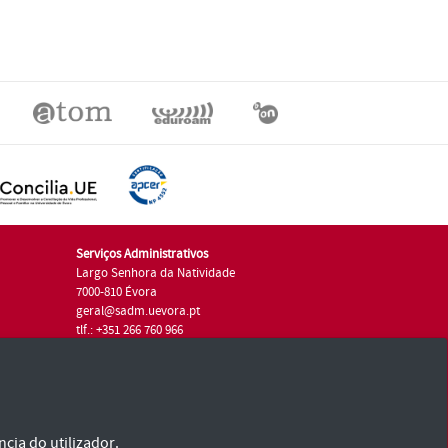
Serviços Administrativos
Largo Senhora da Natividade
7000-810 Évora
geral@sadm.uevora.pt
tlf.: +351 266 760 966
cia do utilizador.