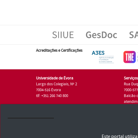
Acreditações e Certificações
Universidade de Évora
Serviço
Largo dos Colegiais, Nº 2
Rua Duq
7004-516 Évora
7000-57
tlf: +351 266 740 800
Balcão 
atendim
tlf.: +35
Universidade de Évora © 2026
Este portal utili
Consulte os Termos e Condições e Política de Privacidade