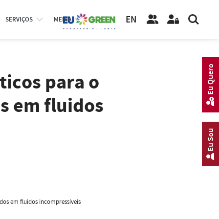
EN
SERVIÇOS
MEDIA
Eu Quero
icos para o
s em fluidos
Eu Sou
os em fluidos incompressíveis