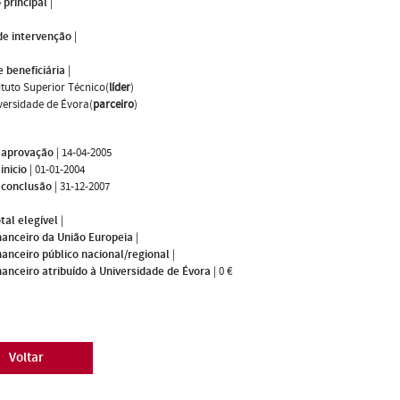
 principal
|
de intervenção
|
 beneficiária
|
tituto Superior Técnico(
líder
)
versidade de Évora(
parceiro
)
 aprovação
|
14-04-2005
inicio
|
01-01-2004
 conclusão
|
31-12-2007
tal elegível
|
nanceiro da União Europeia
|
nanceiro público nacional/regional
|
nanceiro atribuído à Universidade de Évora
|
0 €
Voltar