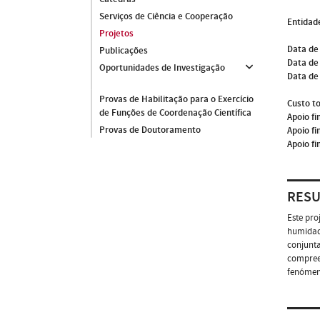
Serviços de Ciência e Cooperação
Entidade
Projetos
Data de
Publicações
Data de 
Oportunidades de Investigação
Data de
Provas de Habilitação para o Exercício
Custo to
de Funções de Coordenação Científica
Apoio fi
Provas de Doutoramento
Apoio fi
Apoio fi
RES
Este pro
humidade
conjunta
compree
fenómeno