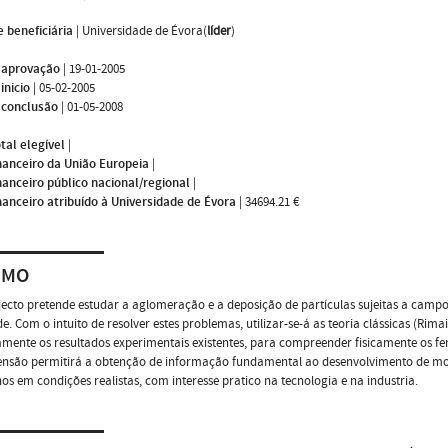
 beneficiária
|
Universidade de Évora(
líder
)
 aprovação
|
19-01-2005
inicio
|
05-02-2005
 conclusão
|
01-05-2008
tal elegível
|
nanceiro da União Europeia
|
nanceiro público nacional/regional
|
nanceiro atribuído à Universidade de Évora
|
34694.21 €
UMO
jecto pretende estudar a aglomeração e a deposição de partículas sujeitas a campos e
. Com o intuito de resolver estes problemas, utilizar-se-á as teoria clássicas (Rimai
mente os resultados experimentais existentes, para compreender fisicamente os f
nsão permitirá a obtenção de informação fundamental ao desenvolvimento de mod
s em condições realistas, com interesse pratico na tecnologia e na industria.