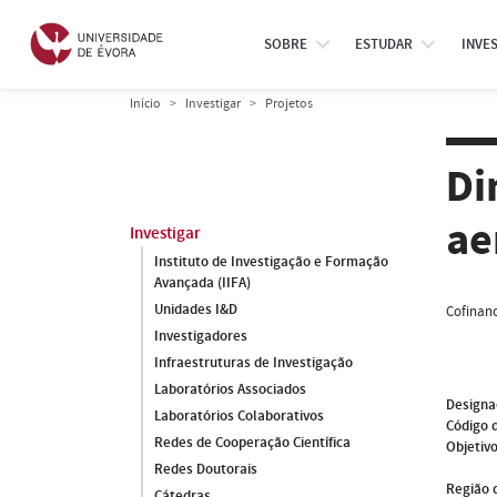
SOBRE
ESTUDAR
INVE
Início
Investigar
Projetos
Di
ae
Investigar
Instituto de Investigação e Formação
Avançada (IIFA)
Unidades I&D
Cofinanc
Investigadores
Infraestruturas de Investigação
Laboratórios Associados
Designa
Laboratórios Colaborativos
Código 
Redes de Cooperação Científica
Objetivo
Redes Doutorais
Região 
Cátedras