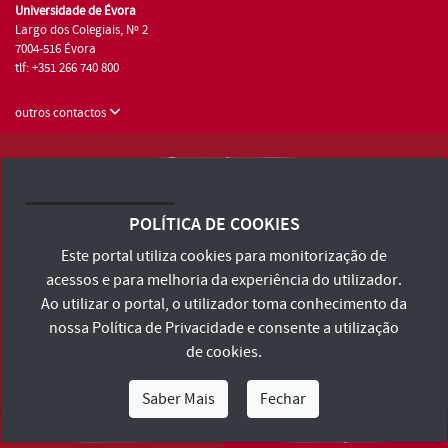
Universidade de Évora
Largo dos Colegiais, Nº 2
7004-516 Évora
tlf: +351 266 740 800
outros contactos
Universidade de Évora © 2026
Consulte os Termos e Condições e Política de Privacidade
POLÍTICA DE COOKIES
Declaração de Acessibilidade
Este portal utiliza cookies para monitorização de
acessos e para melhoria da experiência do utilizador.
Ao utilizar o portal, o utilizador toma conhecimento da
nossa
Política de Privacidade
e consente a utilização
de cookies.
Saber Mais
Fechar
Eu Sou
Eu Quero