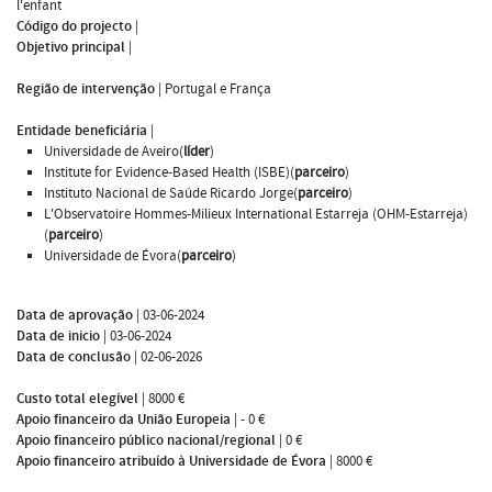
l'enfant
Código do projecto
|
Objetivo principal
|
Região de intervenção
|
Portugal e França
Entidade beneficiária
|
Universidade de Aveiro(
líder
)
Institute for Evidence-Based Health (ISBE)(
parceiro
)
Instituto Nacional de Saúde Ricardo Jorge(
parceiro
)
L'Observatoire Hommes-Milieux International Estarreja (OHM-Estarreja)
(
parceiro
)
Universidade de Évora(
parceiro
)
Data de aprovação
|
03-06-2024
Data de inicio
|
03-06-2024
Data de conclusão
|
02-06-2026
Custo total elegível
|
8000 €
Apoio financeiro da União Europeia
|
- 0 €
Apoio financeiro público nacional/regional
|
0 €
Apoio financeiro atribuído à Universidade de Évora
|
8000 €