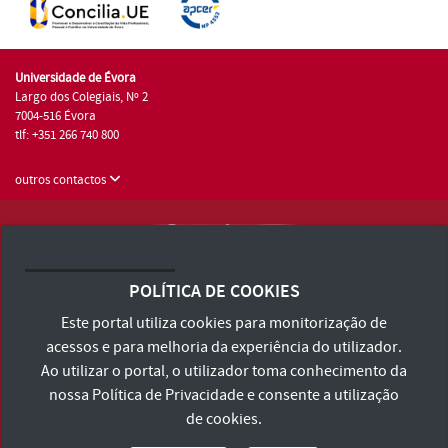
Universidade de Évora
Largo dos Colegiais, Nº 2
7004-516 Évora
tlf: +351 266 740 800
outros contactos
Universidade de Évora © 2026
Consulte os Termos e Condições e Política de Privacidade
POLÍTICA DE COOKIES
Declaração de Acessibilidade
Este portal utiliza cookies para monitorização de
acessos e para melhoria da experiência do utilizador.
Ao utilizar o portal, o utilizador toma conhecimento da
nossa
Política de Privacidade
e consente a utilização
de cookies.