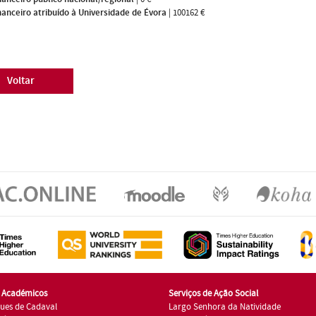
nanceiro atribuído à Universidade de Évora
|
100162 €
Voltar
s Académicos
Serviços de Ação Social
ues de Cadaval
Largo Senhora da Natividade