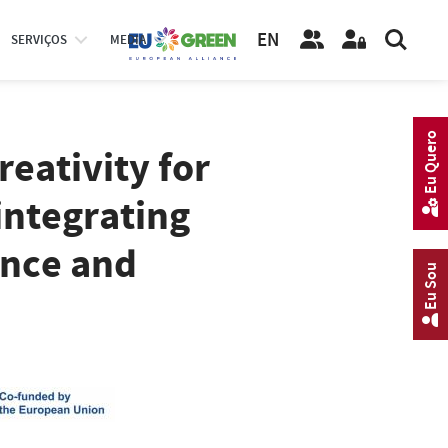
EN
SERVIÇOS
MEDIA
Eu Quero
eativity for
integrating
ence and
Eu Sou