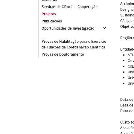
Acróni
Serviços de Ciência e Cooperação
Designa
Projetos
Sustainab
Código 
Publicações
Objetivo
Oportunidades de Investigação
Região 
Provas de Habilitação para o Exercício
de Funções de Coordenação Científica
Entidade
Provas de Doutoramento
ATU
Cre
CRE
Uni
Uni
Uni
Data de
Data de 
Data de
Custo to
Apoio fi
Apoio fi