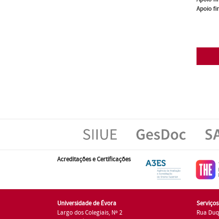
Apoio fi
Acreditações e Certificações
Universidade de Évora
Serviço
Largo dos Colegiais, Nº 2
Rua Duq