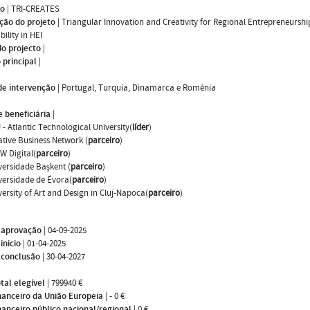
mo
|
TRI-CREATES
ção do projeto
|
Triangular Innovation and Creativity for Regional Entrepreneursh
ility in HEI
do projecto
|
 principal
|
de intervenção
|
Portugal, Turquia, Dinamarca e Roménia
 beneficiária
|
 - Atlantic Technological University(
líder
)
ative Business Network (
parceiro
)
W Digital(
parceiro
)
versidade Başkent (
parceiro
)
versidade de Évora(
parceiro
)
versity of Art and Design in Cluj-Napoca(
parceiro
)
 aprovação
|
04-09-2025
inicio
|
01-04-2025
 conclusão
|
30-04-2027
tal elegível
|
799940 €
nanceiro da União Europeia
|
- 0 €
nanceiro público nacional/regional
|
0 €