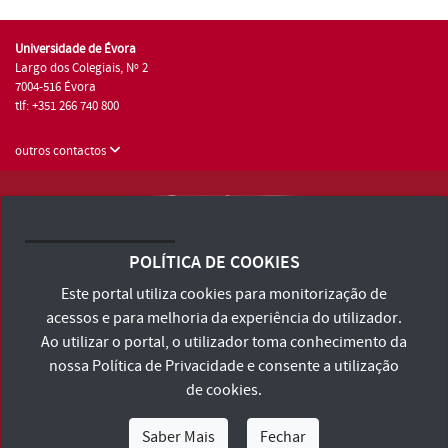
Universidade de Évora
Largo dos Colegiais, Nº 2
7004-516 Évora
tlf: +351 266 740 800
outros contactos
Universidade de Évora © 2026
Consulte os Termos e Condições e Política de Privacidade
POLÍTICA DE COOKIES
Declaração de Acessibilidade
Este portal utiliza cookies para monitorização de
acessos e para melhoria da experiência do utilizador.
Ao utilizar o portal, o utilizador toma conhecimento da
nossa
Política de Privacidade
e consente a utilização
de cookies.
Saber Mais
Fechar