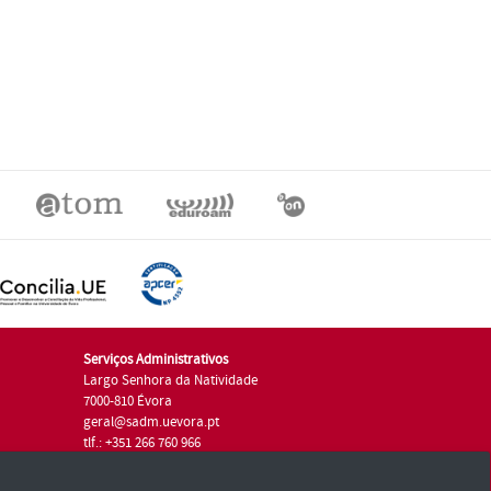
Serviços Administrativos
Largo Senhora da Natividade
7000-810 Évora
geral@sadm.uevora.pt
tlf.: +351 266 760 966