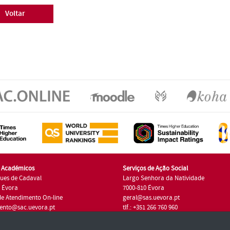
Voltar
s Académicos
Serviços de Ação Social
ues de Cadaval
Largo Senhora da Natividade
7 Évora
7000-810 Évora
de Atendimento On-line
geral@sas.uevora.pt
ento@sac.uevora.pt
tlf.: +351 266 760 960
1 266 760 220