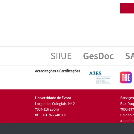
Acreditações e Certificações
Universidade de Évora
Serviço
Largo dos Colegiais, Nº 2
Rua Duq
7004-516 Évora
7000-57
tlf: +351 266 740 800
Balcão 
atendim
tlf.: +35