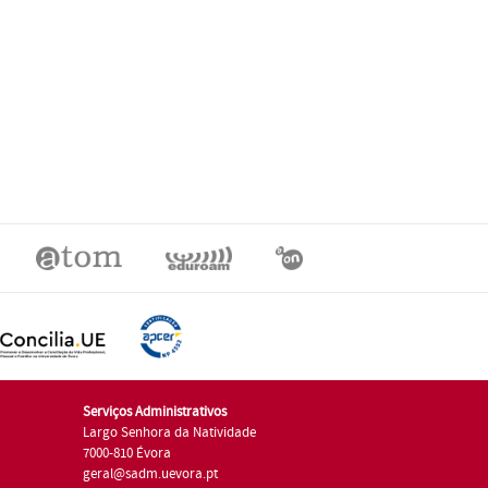
Serviços Administrativos
Largo Senhora da Natividade
7000-810 Évora
geral@sadm.uevora.pt