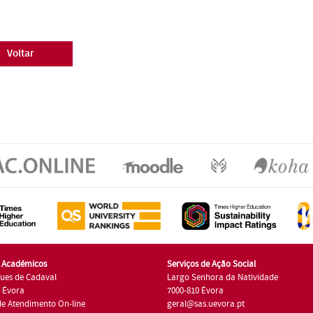
Voltar
s Académicos
Serviços de Ação Social
ues de Cadaval
Largo Senhora da Natividade
7 Évora
7000-810 Évora
de Atendimento On-line
geral@sas.uevora.pt