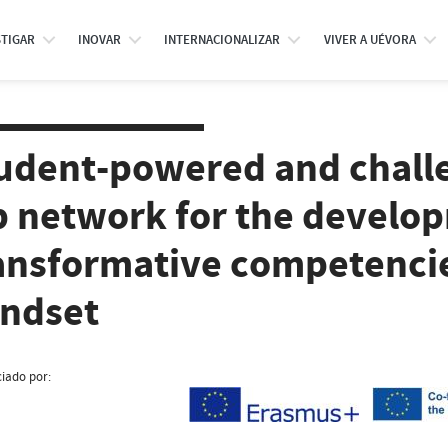
STIGAR
INOVAR
INTERNACIONALIZAR
VIVER A UÉVORA
udent-powered and chall
b network for the develo
ansformative competencie
ndset
iado por: