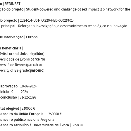
mo
|
REDINEST
ção do projeto
|
Student-powered and challenge-based impact lab network for the 
do projecto
|
2024-1-HU01-KA220-HED-000257014
 principal
|
Reforçar a Investigação, o desenvolvimento tecnológico e a inovação
de intervenção
|
Europa
 beneficiária
|
övös Lorand University(
líder
)
versidade de Évora(
parceiro
)
versité de Rennes(
parceiro
)
versity of Belgrade(
parceiro
)
 aprovação
|
10-07-2024
inicio
|
01-11-2024
 conclusão
|
31-12-2026
tal elegível
|
250000 €
nanceiro da União Europeia
|
- 250000 €
nanceiro público nacional/regional
|
nanceiro atribuído à Universidade de Évora
|
38588 €