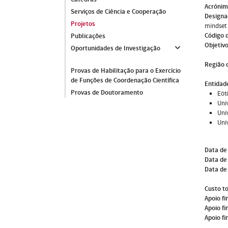
Acróni
Serviços de Ciência e Cooperação
Designa
Projetos
mindset
Código 
Publicações
Objetivo
Oportunidades de Investigação
Região 
Provas de Habilitação para o Exercício
de Funções de Coordenação Científica
Entidade
Provas de Doutoramento
Eöt
Uni
Uni
Uni
Data de
Data de 
Data de
Custo to
Apoio fi
Apoio fi
Apoio fi