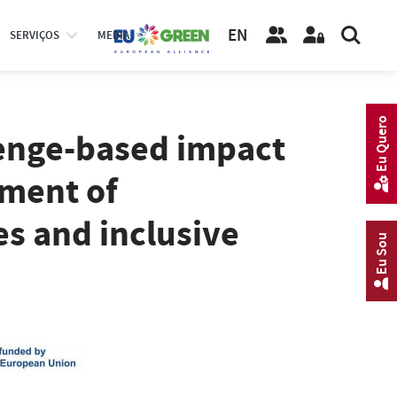
EN
SERVIÇOS
MEDIA
Eu Quero
enge-based impact
pment of
s and inclusive
Eu Sou