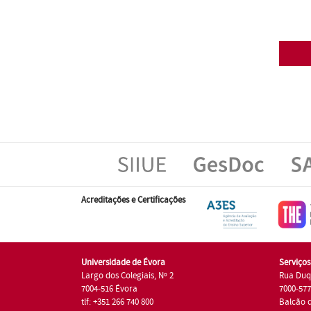
Acreditações e Certificações
Universidade de Évora
Serviço
Largo dos Colegiais, Nº 2
Rua Duq
7004-516 Évora
7000-57
tlf: +351 266 740 800
Balcão 