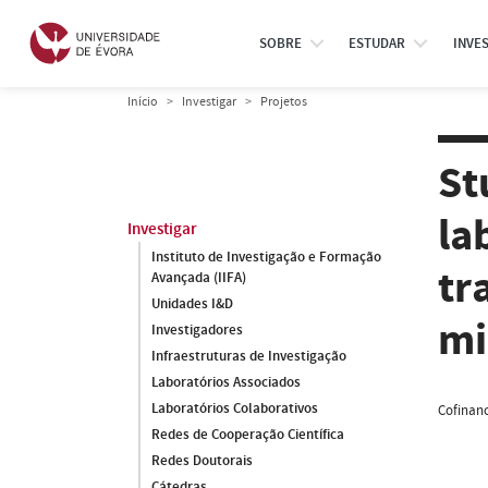
SOBRE
ESTUDAR
INVE
Início
Investigar
Projetos
St
la
Investigar
Instituto de Investigação e Formação
tr
Avançada (IIFA)
Unidades I&D
mi
Investigadores
Infraestruturas de Investigação
Laboratórios Associados
Laboratórios Colaborativos
Cofinanc
Redes de Cooperação Científica
Redes Doutorais
Cátedras