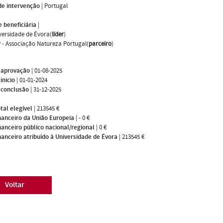
de intervenção
|
Portugal
 beneficiária
|
versidade de Évora(
líder
)
 - Associação Natureza Portugal(
parceiro
)
 aprovação
|
01-08-2025
inicio
|
01-01-2024
 conclusão
|
31-12-2025
tal elegível
|
213545 €
nanceiro da União Europeia
|
- 0 €
nanceiro público nacional/regional
|
0 €
nanceiro atribuído à Universidade de Évora
|
213545 €
Voltar