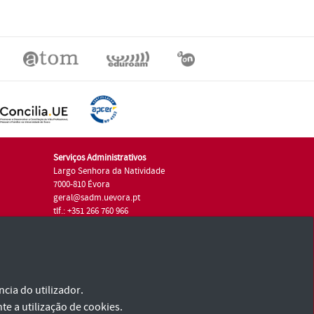
Serviços Administrativos
Largo Senhora da Natividade
7000-810 Évora
geral@sadm.uevora.pt
tlf.: +351 266 760 966
cia do utilizador.
te a utilização de cookies.