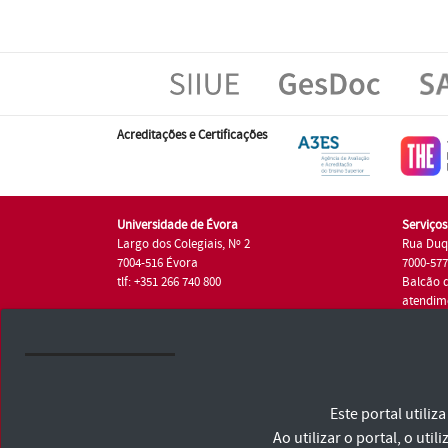
Acreditações e Certificações
Universidade de Évora
Serviço
Largo dos Colegiais, Nº 2
Rua Duq
7004-516 Évora
7000-57
tlf: +351 266 740 800
Balcão 
atendim
tlf.: +35
Universidade de Évora © 2026
Este portal utili
Consulte os Termos e Condições e Política de Privacidade
Declaração de Acessibilidade
Ao utilizar o portal, o u