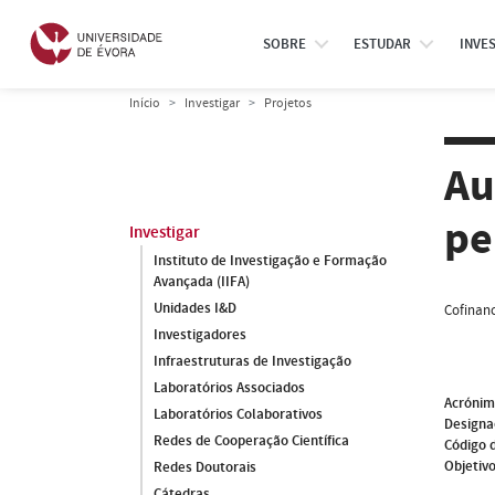
SOBRE
ESTUDAR
INVE
Início
Investigar
Projetos
Au
pe
Investigar
Instituto de Investigação e Formação
Avançada (IIFA)
Unidades I&D
Cofinanc
Investigadores
Infraestruturas de Investigação
Laboratórios Associados
Acróni
Laboratórios Colaborativos
Designa
Redes de Cooperação Científica
Código 
Objetivo
Redes Doutorais
Cátedras