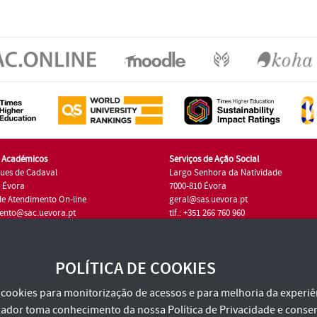
s Académicos
Serviços de Ação Social
ues de Cadaval
Largo Senhora da Natividade
7 Évora
7000-810 Évora
de Atendimento On-line
geral@sas.uevora.pt
ento@sac.uevora.pt
tlf.: +351 266 760 960
1 266 760 220
POLÍTICA DE COOKIES
za cookies para monitorização de acessos e para melhoria da experiên
tilizador toma conhecimento da nossa
Política de Privacidade
e consen