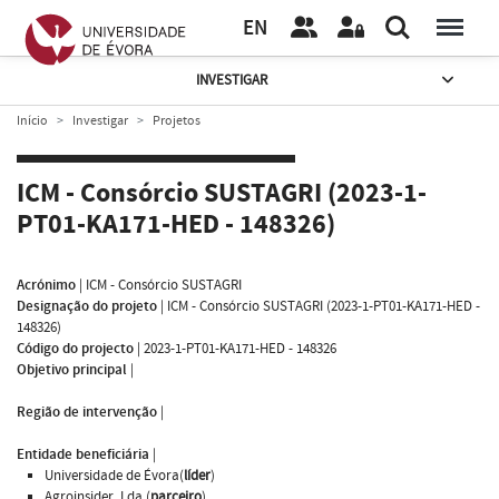
EN
INVESTIGAR
Início
Investigar
Projetos
ICM - Consórcio SUSTAGRI (2023-1-
PT01-KA171-HED - 148326)
Acrónimo
|
ICM - Consórcio SUSTAGRI
Designação do projeto
|
ICM - Consórcio SUSTAGRI (2023-1-PT01-KA171-HED -
148326)
Código do projecto
|
2023-1-PT01-KA171-HED - 148326
Objetivo principal
|
Região de intervenção
|
Entidade beneficiária
|
Universidade de Évora(
líder
)
Agroinsider, Lda.(
parceiro
)