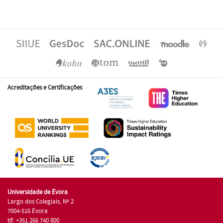
Acreditações e Certificações
Universidade de Évora
Largo dos Colegiais, Nº 2
7004-516 Évora
tlf: +351 266 740 800