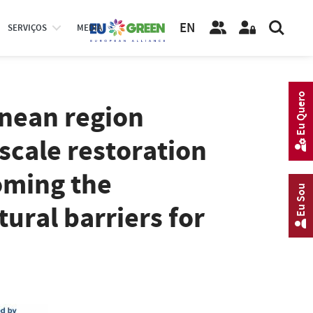
EN
SERVIÇOS
MEDIA
Eu Quero
nean region
scale restoration
oming the
Eu Sou
ural barriers for