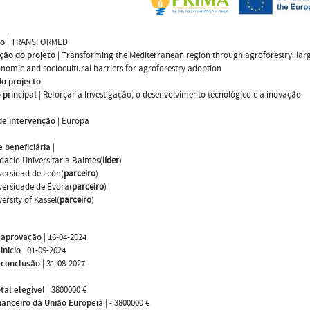
mo
|
TRANSFORMED
ção do projeto
|
Transforming the Mediterranean region through agroforestry: larg
nomic and sociocultural barriers for agroforestry adoption
do projecto
|
 principal
|
Reforçar a Investigação, o desenvolvimento tecnológico e a inovação
de intervenção
|
Europa
 beneficiária
|
dacio Universitaria Balmes(
líder
)
versidad de León(
parceiro
)
versidade de Évora(
parceiro
)
ersity of Kassel(
parceiro
)
 aprovação
|
16-04-2024
inicio
|
01-09-2024
 conclusão
|
31-08-2027
tal elegível
|
3800000 €
nanceiro da União Europeia
|
- 3800000 €