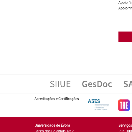
Apoio fi
Apoio fi
Acreditações e Certificações
Universidade de Évora
Serviço
Largo dos Colegiais, Nº 2
Rua Duq