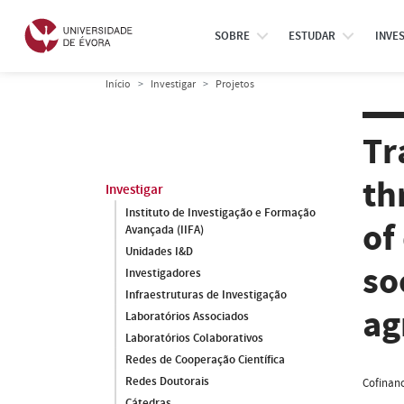
SOBRE
ESTUDAR
INVE
Início
Investigar
Projetos
Tr
th
Investigar
Instituto de Investigação e Formação
of
Avançada (IIFA)
Unidades I&D
so
Investigadores
Infraestruturas de Investigação
ag
Laboratórios Associados
Laboratórios Colaborativos
Redes de Cooperação Científica
Redes Doutorais
Cofinanc
Cátedras