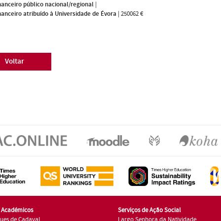
nanceiro público nacional/regional
|
nanceiro atribuído à Universidade de Évora
|
250062 €
Voltar
s Académicos
Serviços de Ação Social
ues de Cadaval
Largo Senhora da Natividade