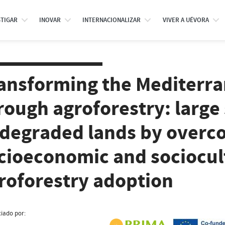
STIGAR
INOVAR
INTERNACIONALIZAR
VIVER A UÉVORA
ansforming the Mediterra
rough agroforestry: large 
 degraded lands by overc
cioeconomic and sociocult
roforestry adoption
iado por: