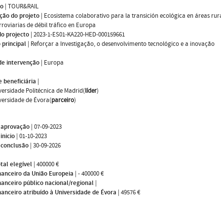
mo
|
TOUR&RAIL
ção do projeto
|
Ecosistema colaborativo para la transición ecológica en áreas rur
erroviarias de débil tráfico en Europa
do projecto
|
2023-1-ES01-KA220-HED-000159661
 principal
|
Reforçar a Investigação, o desenvolvimento tecnológico e a inovação
de intervenção
|
Europa
 beneficiária
|
versidade Politécnica de Madrid(
líder
)
versidade de Évora(
parceiro
)
 aprovação
|
07-09-2023
inicio
|
01-10-2023
 conclusão
|
30-09-2026
tal elegível
|
400000 €
nanceiro da União Europeia
|
- 400000 €
nanceiro público nacional/regional
|
nanceiro atribuído à Universidade de Évora
|
49576 €