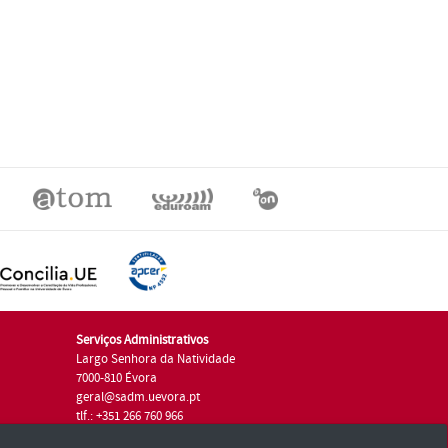
Serviços Administrativos
Largo Senhora da Natividade
7000-810 Évora
geral@sadm.uevora.pt
tlf.: +351 266 760 966