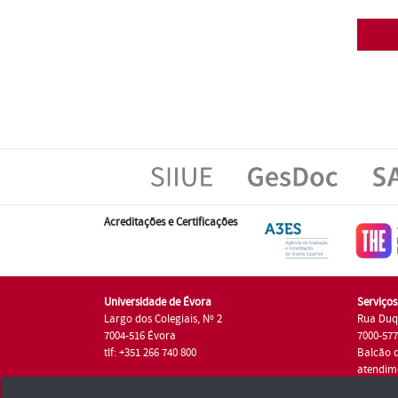
Acreditações e Certificações
Universidade de Évora
Serviço
Largo dos Colegiais, Nº 2
Rua Duq
7004-516 Évora
7000-57
tlf: +351 266 740 800
Balcão 
atendim
tlf.: +35