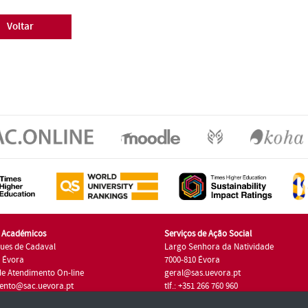
Voltar
s Académicos
Serviços de Ação Social
ues de Cadaval
Largo Senhora da Natividade
7 Évora
7000-810 Évora
de Atendimento On-line
geral@sas.uevora.pt
ento@sac.uevora.pt
tlf.: +351 266 760 960
1 266 760 220