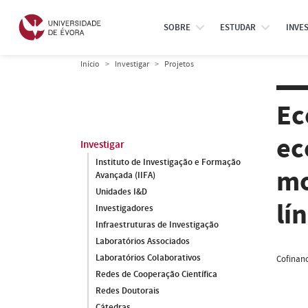
SOBRE
ESTUDAR
INVE
Início
Investigar
Projetos
Ec
ec
Investigar
Instituto de Investigação e Formação
mo
Avançada (IIFA)
Unidades I&D
lí
Investigadores
Infraestruturas de Investigação
Laboratórios Associados
Laboratórios Colaborativos
Cofinanc
Redes de Cooperação Científica
Redes Doutorais
Cátedras