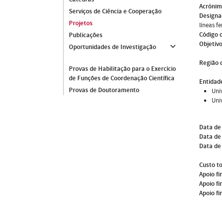
Acróni
Serviços de Ciência e Cooperação
Designa
Projetos
líneas f
Código 
Publicações
Objetivo
Oportunidades de Investigação
Região 
Provas de Habilitação para o Exercício
de Funções de Coordenação Científica
Entidade
Provas de Doutoramento
Uni
Uni
Data de
Data de 
Data de
Custo to
Apoio fi
Apoio fi
Apoio fi