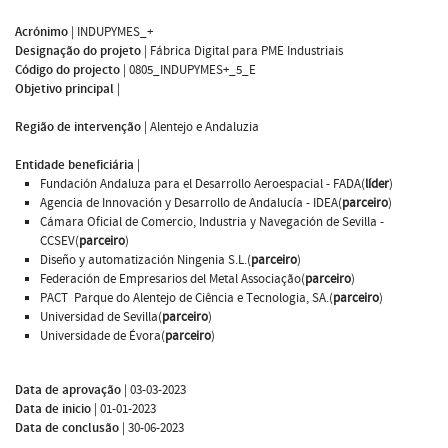
Acrónimo
|
INDUPYMES_+
Designação do projeto
|
Fábrica Digital para PME Industriais
Código do projecto
|
0805_INDUPYMES+_5_E
Objetivo principal
|
Região de intervenção
|
Alentejo e Andaluzia
Entidade beneficiária
|
Fundación Andaluza para el Desarrollo Aeroespacial - FADA(
líder
)
Agencia de Innovación y Desarrollo de Andalucía - IDEA(
parceiro
)
Cámara Oficial de Comercio, Industria y Navegación de Sevilla -
CCSEV(
parceiro
)
Diseño y automatización Ningenia S.L.(
parceiro
)
Federación de Empresarios del Metal Associação(
parceiro
)
PACT  Parque do Alentejo de Ciência e Tecnologia, SA.(
parceiro
)
Universidad de Sevilla(
parceiro
)
Universidade de Évora(
parceiro
)
Data de aprovação
|
03-03-2023
Data de inicio
|
01-01-2023
Data de conclusão
|
30-06-2023