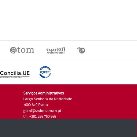
Serviços Administrativos
Largo Senhora da Natividade
7000-810 Évora
geral@sadm.uevora.pt
tlf.: +351 266 760 966