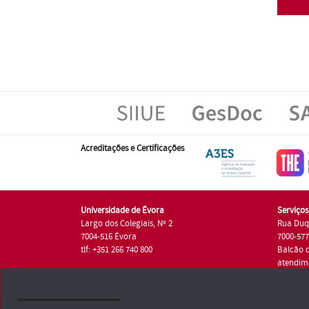
Acreditações e Certificações
Universidade de Évora
Serviço
Largo dos Colegiais, Nº 2
Rua Duq
7004-516 Évora
7000-57
tlf: +351 266 740 800
Balcão 
atendim
tlf.: +35