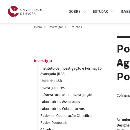
SOBRE
ESTUDAR
INVE
Início
Investigar
Projetos
Po
Ag
Investigar
Instituto de Investigação e Formação
Po
Avançada (IIFA)
Unidades I&D
Investigadores
Infraestruturas de Investigação
Cofinanc
Laboratórios Associados
Laboratórios Colaborativos
Redes de Cooperação Científica
Acróni
Redes Doutorais
Designa
Cátedras