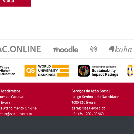
Voltar
s Académicos
Serviços de Ação Social
ues de Cadaval
Largo Senhora da Natividade
7 Évora
7000-810 Évora
de Atendimento On-line
geral@sas.uevora.pt
ento@sac.uevora.pt
tlf.: +351 266 760 960
1 266 760 220