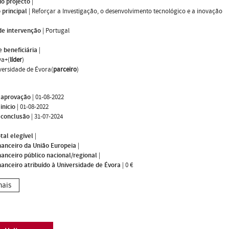
do projecto
|
 principal
|
Reforçar a Investigação, o desenvolvimento tecnológico e a inovação
de intervenção
|
Portugal
 beneficiária
|
va+(
líder
)
versidade de Évora(
parceiro
)
 aprovação
|
01-08-2022
inicio
|
01-08-2022
 conclusão
|
31-07-2024
tal elegível
|
nanceiro da União Europeia
|
nanceiro público nacional/regional
|
nanceiro atribuído à Universidade de Évora
|
0 €
mais