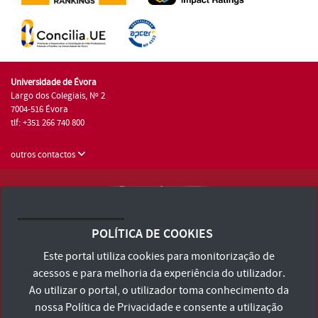
Universidade de Évora
Largo dos Colegiais, Nº 2
7004-516 Évora
tlf: +351 266 740 800
outros contactos
Universidade de Évora © 2026
Consulte os Termos e Condições e Política de Privacidade
POLÍTICA DE COOKIES
Declaração de Acessibilidade
Este portal utiliza cookies para monitorização de
acessos e para melhoria da experiência do utilizador.
Ao utilizar o portal, o utilizador toma conhecimento da
nossa
Política de Privacidade
e consente a utilização