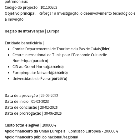
patrimoniaux
Código do projecto
|
101100202
Objetivo principal
|
Reforçar a Investigação, o desenvolvimento tecnológico e
a inovação
Região de intervenção
|
Europa
Entidade beneficiária
|
Comite Départemental de Tourisme du Pas de Calais(
líder
)
Centre International de Tunis pour l'Economie Culturelle
Numérique(
parceiro
)
CID au Grand-Hornu(
parceiro
)
Europimpulse Network(
parceiro
)
Universidade de Évora(
parceiro
)
Data de aprovação
|
29-09-2022
Data de inicio
|
01-03-2023
Data de conclusão
|
28-02-2025
Data de prorrogação
|
30-06-2025
Custo total elegível
|
200000 €
Apoio financeiro da União Europeia
|
Comissão Europeia - 200000 €
Apoio financeiro público nacional/regional
|