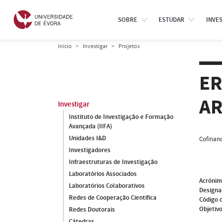
SOBRE
ESTUDAR
INVE
Início
Investigar
Projetos
ER
AR
Investigar
Instituto de Investigação e Formação
Avançada (IIFA)
Unidades I&D
Cofinanc
Investigadores
Infraestruturas de Investigação
Laboratórios Associados
Acróni
Laboratórios Colaborativos
Designa
Redes de Cooperação Científica
Código 
Objetivo
Redes Doutorais
Cátedras