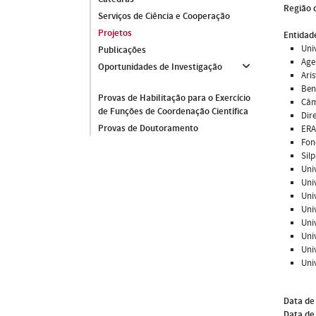
Região 
Serviços de Ciência e Cooperação
Projetos
Entidade
Uni
Publicações
Age
Oportunidades de Investigação
Ari
Ben
Provas de Habilitação para o Exercício
Câm
de Funções de Coordenação Científica
Dir
Provas de Doutoramento
ERA
Fon
Sil
Uni
Uni
Uni
Uni
Uni
Univ
Univ
Uni
Data de
Data de 