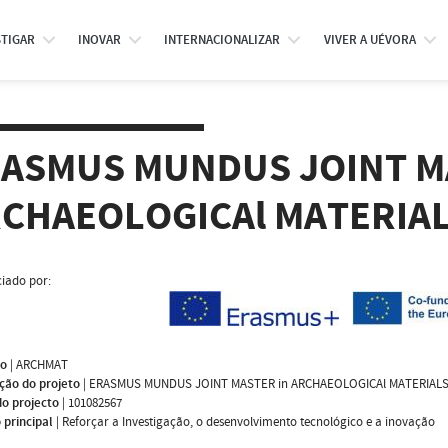
STIGAR
INOVAR
INTERNACIONALIZAR
VIVER A UÉVORA
ASMUS MUNDUS JOINT M
CHAEOLOGICAl MATERIAL
iado por:
mo
|
ARCHMAT
ção do projeto
|
ERASMUS MUNDUS JOINT MASTER in ARCHAEOLOGICAl MATERIALS
do projecto
|
101082567
 principal
|
Reforçar a Investigação, o desenvolvimento tecnológico e a inovação