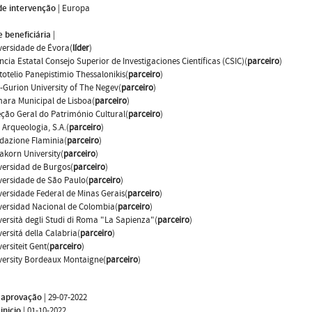
de intervenção
|
Europa
 beneficiária
|
versidade de Évora(
líder
)
ncia Estatal Consejo Superior de Investigaciones Científicas (CSIC)(
parceiro
)
stotelio Panepistimio Thessalonikis(
parceiro
)
-Gurion University of The Negev(
parceiro
)
ara Municipal de Lisboa(
parceiro
)
eção Geral do Património Cultural(
parceiro
)
 Arqueologia, S.A.(
parceiro
)
dazione Flaminia(
parceiro
)
pakorn University(
parceiro
)
versidad de Burgos(
parceiro
)
versidade de São Paulo(
parceiro
)
versidade Federal de Minas Gerais(
parceiro
)
versidad Nacional de Colombia(
parceiro
)
versità degli Studi di Roma "La Sapienza"(
parceiro
)
ersitá della Calabria(
parceiro
)
ersiteit Gent(
parceiro
)
versity Bordeaux Montaigne(
parceiro
)
 aprovação
|
29-07-2022
inicio
|
01-10-2022