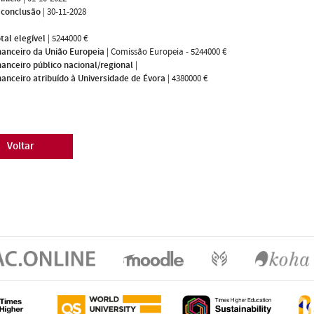
 conclusão
|
30-11-2028
tal elegível
|
5244000 €
nanceiro da União Europeia
|
Comissão Europeia - 5244000 €
nanceiro público nacional/regional
|
nanceiro atribuído à Universidade de Évora
|
4380000 €
Voltar