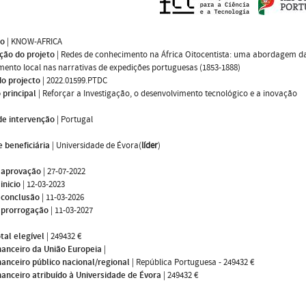
mo
|
KNOW-AFRICA
ção do projeto
|
Redes de conhecimento na África Oitocentista: uma abordagem da
ento local nas narrativas de expedições portuguesas (1853-1888)
do projecto
|
2022.01599.PTDC
 principal
|
Reforçar a Investigação, o desenvolvimento tecnológico e a inovação
de intervenção
|
Portugal
 beneficiária
|
Universidade de Évora(
líder
)
 aprovação
|
27-07-2022
inicio
|
12-03-2023
 conclusão
|
11-03-2026
 prorrogação
|
11-03-2027
tal elegível
|
249432 €
nanceiro da União Europeia
|
nanceiro público nacional/regional
|
República Portuguesa - 249432 €
nanceiro atribuído à Universidade de Évora
|
249432 €