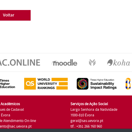
Voltar
s Académicos
Serviços de Ação Social
ues de Cadaval
Largo Senhora da Natividade
7 Évora
7000-810 Évora
de Atendimento On-line
geral@sas.uevora.pt
ento@sac.uevora.pt
tlf.: +351 266 760 960
1 266 760 220