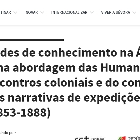
STIGAR
INOVAR
INTERNACIONALIZAR
VIVER A UÉVORA
des de conhecimento na Áf
a abordagem das Humanid
contros coloniais e do co
s narrativas de expediçõ
853-1888)
iado por: