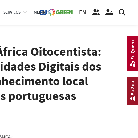
EN
SERVIÇOS
MEDIA
Eu Quero
rica Oitocentista:
ades Digitais dos
nhecimento local
Eu Sou
es portuguesas