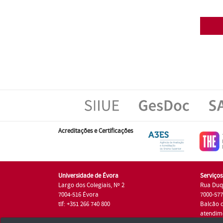
Acreditações e Certificações
Universidade de Évora
Serviço
Largo dos Colegiais, Nº 2
Rua Duq
7004-516 Évora
7000-57
tlf: +351 266 740 800
Balcão 
atendim
tlf.: +35