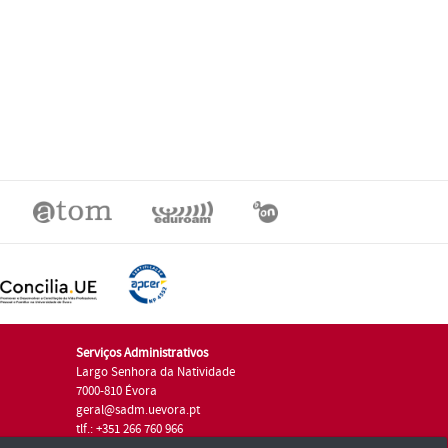
Serviços Administrativos
Largo Senhora da Natividade
7000-810 Évora
geral@sadm.uevora.pt
tlf.: +351 266 760 966