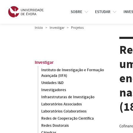
SOBRE
ESTUDAR
INVE
Início
Investigar
Projetos
Re
um
Investigar
Instituto de Investigação e Formação
en
Avançada (IIFA)
Unidades I&D
na
Investigadores
Infraestruturas de Investigação
(1
Laboratórios Associados
Laboratórios Colaborativos
Redes de Cooperação Científica
Redes Doutorais
Cofinanc
Cátedras