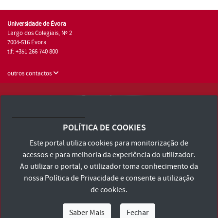
Universidade de Évora
Largo dos Colegiais, Nº 2
7004-516 Évora
tlf: +351 266 740 800
outros contactos
Universidade de Évora © 2026
Consulte os Termos e Condições e Política de Privacidade
POLÍTICA DE COOKIES
Declaração de Acessibilidade
Este portal utiliza cookies para monitorização de
acessos e para melhoria da experiência do utilizador.
Ao utilizar o portal, o utilizador toma conhecimento da
nossa
Política de Privacidade
e consente a utilização
de cookies.
Saber Mais
Fechar