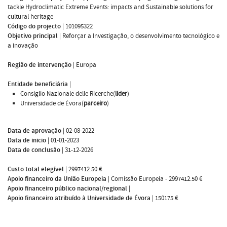
tackle Hydroclimatic Extreme Events: impacts and Sustainable solutions for
cultural heritage
Código do projecto
|
101095322
Objetivo principal
|
Reforçar a Investigação, o desenvolvimento tecnológico e
a inovação
Região de intervenção
|
Europa
Entidade beneficiária
|
Consiglio Nazionale delle Ricerche(
líder
)
Universidade de Évora(
parceiro
)
Data de aprovação
|
02-08-2022
Data de inicio
|
01-01-2023
Data de conclusão
|
31-12-2026
Custo total elegível
|
2997412.50 €
Apoio financeiro da União Europeia
|
Comissão Europeia - 2997412.50 €
Apoio financeiro público nacional/regional
|
Apoio financeiro atribuído à Universidade de Évora
|
150175 €