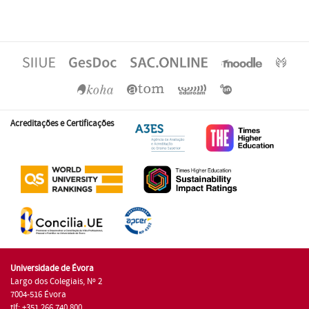
Acreditações e Certificações
Universidade de Évora
Largo dos Colegiais, Nº 2
7004-516 Évora
tlf: +351 266 740 800