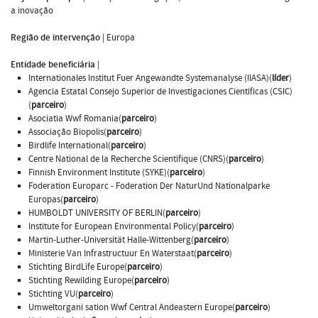
a inovação
Região de intervenção
|
Europa
Entidade beneficiária
|
Internationales Institut Fuer Angewandte Systemanalyse (IIASA)(
líder
)
Agencia Estatal Consejo Superior de Investigaciones Científicas (CSIC)
(
parceiro
)
Asociatia Wwf Romania(
parceiro
)
Associação Biopolis(
parceiro
)
Birdlife International(
parceiro
)
Centre National de la Recherche Scientifique (CNRS)(
parceiro
)
Finnish Environment Institute (SYKE)(
parceiro
)
Foderation Europarc - Foderation Der NaturUnd Nationalparke
Europas(
parceiro
)
HUMBOLDT UNIVERSITY OF BERLIN(
parceiro
)
Institute for European Environmental Policy(
parceiro
)
Martin-Luther-Universität Halle-Wittenberg(
parceiro
)
Ministerie Van Infrastructuur En Waterstaat(
parceiro
)
Stichting BirdLife Europe(
parceiro
)
Stichting Rewilding Europe(
parceiro
)
Stichting VU(
parceiro
)
Umweltorgani sation Wwf Central Andeastern Europe(
parceiro
)