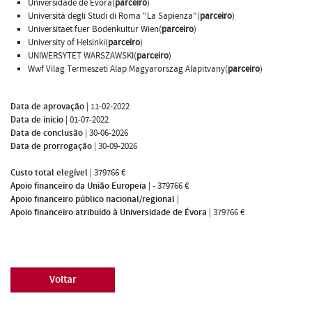
Universidade de Évora(
parceiro
)
Università degli Studi di Roma "La Sapienza"(
parceiro
)
Universitaet fuer Bodenkultur Wien(
parceiro
)
University of Helsinki(
parceiro
)
UNIWERSYTET WARSZAWSKI(
parceiro
)
Wwf Vilag Termeszeti Alap Magyarorszag Alapitvany(
parceiro
)
Data de aprovação
|
11-02-2022
Data de inicio
|
01-07-2022
Data de conclusão
|
30-06-2026
Data de prorrogação
|
30-09-2026
Custo total elegível
|
379766 €
Apoio financeiro da União Europeia
|
- 379766 €
Apoio financeiro público nacional/regional
|
Apoio financeiro atribuído à Universidade de Évora
|
379766 €
Voltar