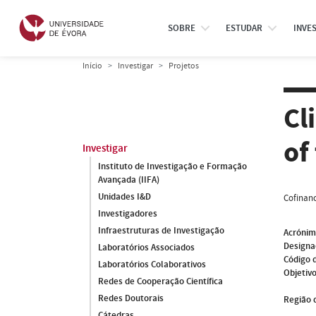
SOBRE
ESTUDAR
INVE
Início
Investigar
Projetos
Cl
of
Investigar
Instituto de Investigação e Formação
Avançada (IIFA)
Unidades I&D
Cofinanc
Investigadores
Infraestruturas de Investigação
Acróni
Designa
Laboratórios Associados
Código 
Laboratórios Colaborativos
Objetivo
Redes de Cooperação Científica
Redes Doutorais
Região 
Cátedras