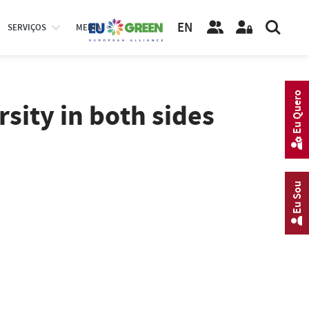
EN
SERVIÇOS
MEDIA
Eu Quero
sity in both sides
Eu Sou