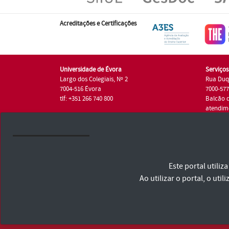
Acreditações e Certificações
Universidade de Évora
Serviço
Largo dos Colegiais, Nº 2
Rua Duq
7004-516 Évora
7000-57
tlf: +351 266 740 800
Balcão 
atendim
tlf.: +35
Universidade de Évora © 2026
Este portal utili
Consulte os Termos e Condições e Política de Privacidade
Declaração de Acessibilidade
Ao utilizar o portal, o u