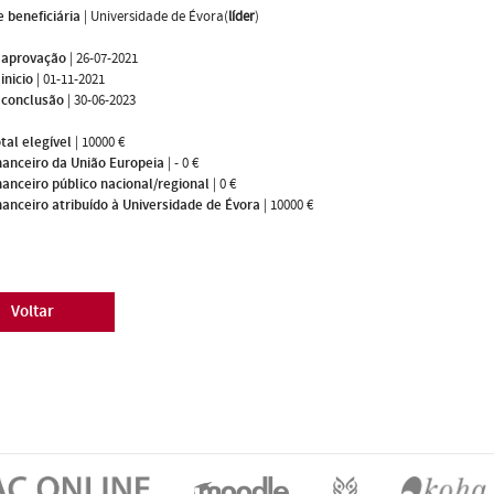
 beneficiária
|
Universidade de Évora(
líder
)
 aprovação
|
26-07-2021
inicio
|
01-11-2021
 conclusão
|
30-06-2023
tal elegível
|
10000 €
nanceiro da União Europeia
|
- 0 €
nanceiro público nacional/regional
|
0 €
nanceiro atribuído à Universidade de Évora
|
10000 €
Voltar