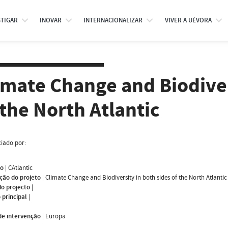
STIGAR
INOVAR
INTERNACIONALIZAR
VIVER A UÉVORA
imate Change and Biodiver
 the North Atlantic
iado por:
mo
|
CAtlantic
ção do projeto
|
Climate Change and Biodiversity in both sides of the North Atlantic
do projecto
|
 principal
|
de intervenção
|
Europa