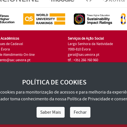
s Académicos
Serviços de Ação Social
ues de Cadaval
Largo Senhora da Natividade
7 Évora
7000-810 Évora
de Atendimento On-line
geral@sas.uevora.pt
ento@sac.uevora.pt
tlf.: +351 266 760 960
1 266 760 220
POLÍTICA DE COOKIES
za cookies para monitorização de acessos e para melhoria da experiên
tilizador toma conhecimento da nossa
Política de Privacidade
e consen
Saber Mais
Fechar