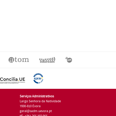
Serviços Administrativos
Largo Senhora da Natividade
7000-810 Évora
geral@sadm.uevora.pt
tlf.: +351 266 760 966