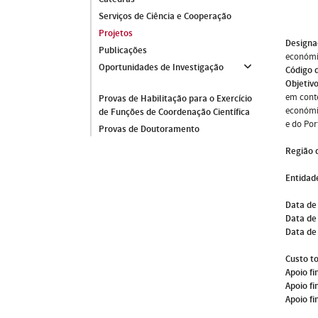
Serviços de Ciência e Cooperação
Projetos
Designa
Publicações
económi
Oportunidades de Investigação
Código 
Objetivo
em conte
Provas de Habilitação para o Exercício
económic
de Funções de Coordenação Científica
e do Por
Provas de Doutoramento
Região 
Entidade
Data de
Data de 
Data de
Custo to
Apoio fi
Apoio fi
Apoio fi