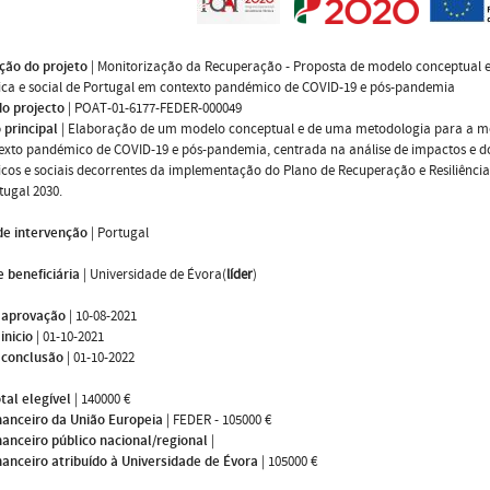
ção do projeto
|
Monitorização da Recuperação - Proposta de modelo conceptual 
ca e social de Portugal em contexto pandémico de COVID-19 e pós-pandemia
do projecto
|
POAT-01-6177-FEDER-000049
 principal
|
Elaboração de um modelo conceptual e de uma metodologia para a mo
xto pandémico de COVID-19 e pós-pandemia, centrada na análise de impactos e do
os e sociais decorrentes da implementação do Plano de Recuperação e Resiliênci
tugal 2030.
de intervenção
|
Portugal
 beneficiária
|
Universidade de Évora(
líder
)
 aprovação
|
10-08-2021
inicio
|
01-10-2021
 conclusão
|
01-10-2022
tal elegível
|
140000 €
nanceiro da União Europeia
|
FEDER - 105000 €
nanceiro público nacional/regional
|
nanceiro atribuído à Universidade de Évora
|
105000 €