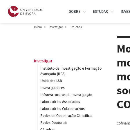
SOBRE
ESTUDAR
INVE
Início
Investigar
Projetos
Mo
mo
Investigar
Instituto de Investigação e Formação
mo
Avançada (IIFA)
Unidades I&D
so
Investigadores
Infraestruturas de Investigação
CO
Laboratórios Associados
Laboratórios Colaborativos
Redes de Cooperação Científica
Redes Doutorais
Cofinanc
Cátedras