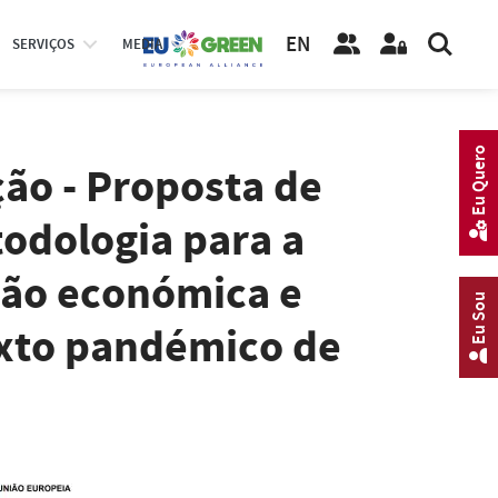
EN
SERVIÇOS
MEDIA
Eu Quero
ão - Proposta de
odologia para a
ção económica e
Eu Sou
exto pandémico de