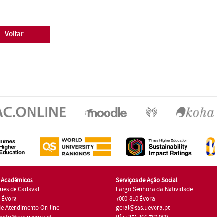
Voltar
s Académicos
Serviços de Ação Social
ues de Cadaval
Largo Senhora da Natividade
7 Évora
7000-810 Évora
de Atendimento On-line
geral@sas.uevora.pt
ento@sac.uevora.pt
tlf.: +351 266 760 960