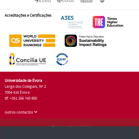
Acreditações e Certificações
Universidade de Évora
Largo dos Colegiais, Nº 2
7004-516 Évora
tlf: +351 266 740 800
outros contactos
Universidade de Évora © 2026