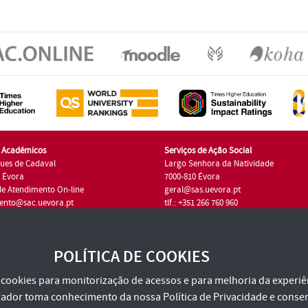
s Académicos
Serviços de Ação Social
ues de Cadaval
Largo Senhora da Natividade
7 Évora
7000-810 Évora
de Atendimento On-line
geral@sas.uevora.pt
ento@sac.uevora.pt
tlf.: +351 266 760 960
1 266 760 220
POLÍTICA DE COOKIES
za cookies para monitorização de acessos e para melhoria da experiên
tilizador toma conhecimento da nossa
Política de Privacidade
e consen