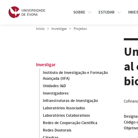
SOBRE
ESTUDAR
INVE
Início
Investigar
Projetos
Un
al
Investigar
Instituto de Investigação e Formação
bi
Avançada (IIFA)
Unidades I&D
Investigadores
Infraestruturas de Investigação
Cofinanc
Laboratórios Associados
Laboratórios Colaborativos
Designa
Código 
Redes de Cooperação Científica
Objetivo
Redes Doutorais
Cátedras