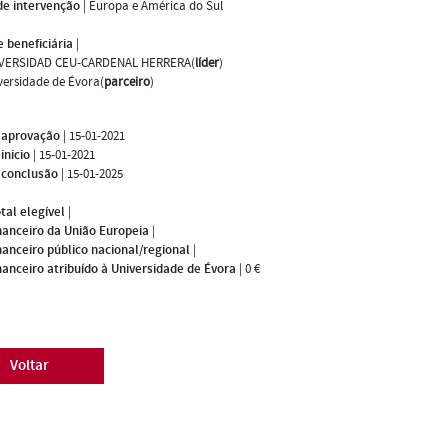
de intervenção
|
Europa e América do Sul
 beneficiária
|
VERSIDAD CEU-CARDENAL HERRERA(
líder
)
versidade de Évora(
parceiro
)
 aprovação
|
15-01-2021
inicio
|
15-01-2021
 conclusão
|
15-01-2025
tal elegível
|
nanceiro da União Europeia
|
nanceiro público nacional/regional
|
nanceiro atribuído à Universidade de Évora
|
0 €
Voltar