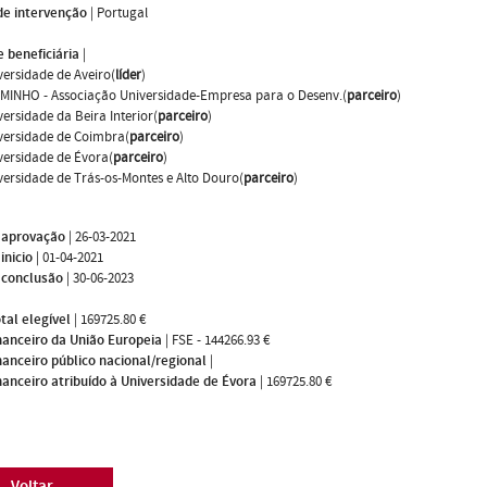
de intervenção
|
Portugal
 beneficiária
|
versidade de Aveiro(
líder
)
MINHO - Associação Universidade-Empresa para o Desenv.(
parceiro
)
versidade da Beira Interior(
parceiro
)
versidade de Coimbra(
parceiro
)
versidade de Évora(
parceiro
)
versidade de Trás-os-Montes e Alto Douro(
parceiro
)
 aprovação
|
26-03-2021
inicio
|
01-04-2021
 conclusão
|
30-06-2023
tal elegível
|
169725.80 €
nanceiro da União Europeia
|
FSE - 144266.93 €
nanceiro público nacional/regional
|
nanceiro atribuído à Universidade de Évora
|
169725.80 €
Voltar