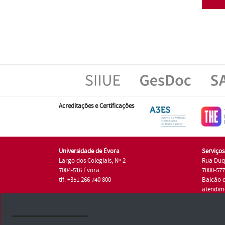
Acreditações e Certificações
Universidade de Évora
Serviço
Largo dos Colegiais, Nº 2
Rua Duq
7004-516 Évora
7000-57
tlf: +351 266 740 800
Balcão 
atendim
tlf.: +35