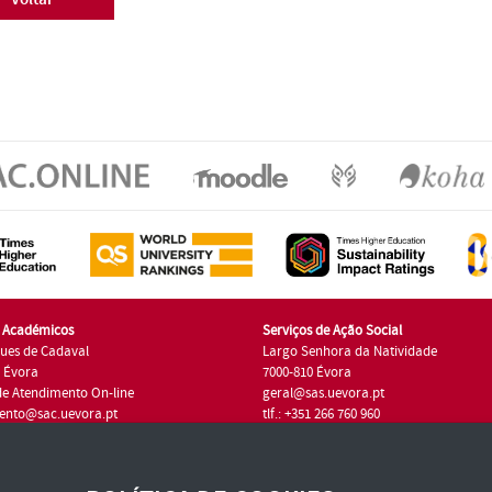
s Académicos
Serviços de Ação Social
ues de Cadaval
Largo Senhora da Natividade
7 Évora
7000-810 Évora
de Atendimento On-line
geral@sas.uevora.pt
ento@sac.uevora.pt
tlf.: +351 266 760 960
1 266 760 220