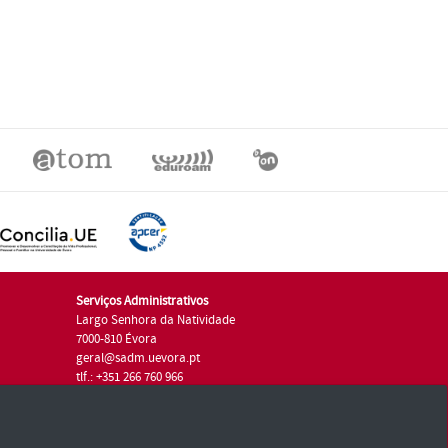
Serviços Administrativos
Largo Senhora da Natividade
7000-810 Évora
geral@sadm.uevora.pt
tlf.: +351 266 760 966