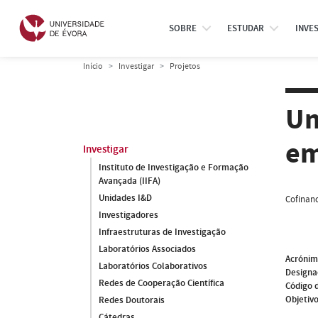
SOBRE
ESTUDAR
INVE
Início
Investigar
Projetos
Un
em
Investigar
Instituto de Investigação e Formação
Avançada (IIFA)
Unidades I&D
Cofinanc
Investigadores
Infraestruturas de Investigação
Laboratórios Associados
Acróni
Laboratórios Colaborativos
Designa
Redes de Cooperação Científica
Código 
Objetivo
Redes Doutorais
Cátedras