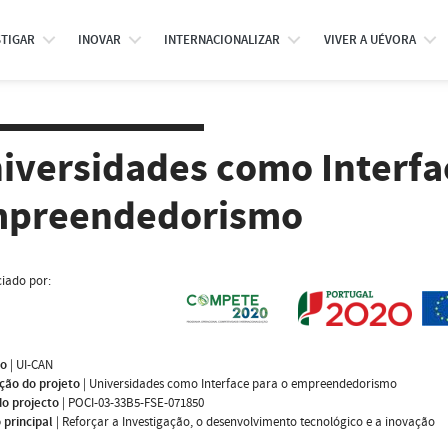
STIGAR
INOVAR
INTERNACIONALIZAR
VIVER A UÉVORA
iversidades como Interfa
preendedorismo
iado por:
mo
|
UI-CAN
ção do projeto
|
Universidades como Interface para o empreendedorismo
do projecto
|
POCI-03-33B5-FSE-071850
 principal
|
Reforçar a Investigação, o desenvolvimento tecnológico e a inovação