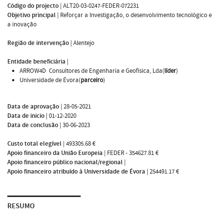
Código do projecto
|
ALT20-03-0247-FEDER-072231
Objetivo principal
|
Reforçar a Investigação, o desenvolvimento tecnológico e
a inovação
Região de intervenção
|
Alentejo
Entidade beneficiária
|
ARROW4D  Consultores de Engenharia e Geofísica, Lda(
líder
)
Universidade de Évora(
parceiro
)
Data de aprovação
|
28-05-2021
Data de inicio
|
01-12-2020
Data de conclusão
|
30-06-2023
Custo total elegível
|
493305.68 €
Apoio financeiro da União Europeia
|
FEDER - 354627.81 €
Apoio financeiro público nacional/regional
|
Apoio financeiro atribuído à Universidade de Évora
|
254491.17 €
RESUMO