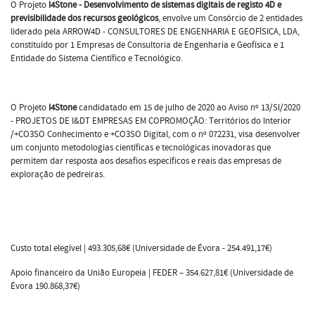
O Projeto
I4Stone - Desenvolvimento de sistemas digitais de registo 4D e
previsibilidade dos recursos geológicos
, envolve um Consórcio de 2 entidades
liderado pela ARROW4D - CONSULTORES DE ENGENHARIA E GEOFÍSICA, LDA,
constituído por 1 Empresas de Consultoria de Engenharia e Geofísica e 1
Entidade do Sistema Científico e Tecnológico.
O Projeto
I4Stone
candidatado em 15 de julho de 2020 ao Aviso nº 13/SI/2020
- PROJETOS DE I&DT EMPRESAS EM COPROMOÇÃO: Territórios do Interior
/+CO3SO Conhecimento e +CO3SO Digital, com o nº 072231, visa desenvolver
um conjunto metodologias científicas e tecnológicas inovadoras que
permitem dar resposta aos desafios específicos e reais das empresas de
exploração de pedreiras.
Custo total elegível | 493.305,68€ (Universidade de Évora - 254.491,17€)
Apoio financeiro da União Europeia | FEDER – 354.627,81€ (Universidade de
Évora 190.868,37€)